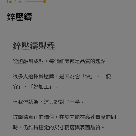
Die Cast
鋁壓鑄
鋅壓鑄
鋁合金壓鑄
鋅壓鑄
鋅壓鑄製程
鋅合金壓鑄
從熔融到成型，每個細節都是品質的起點
精密模具加工
很多人選擇鋅壓鑄，是因為它「快」、「便
宜」、「好加工」。
但我們認為，這只說對了一半。
鋅壓鑄真正的價值，在於它能在高速量產的同
時，仍維持穩定的尺寸精度與表面品質。