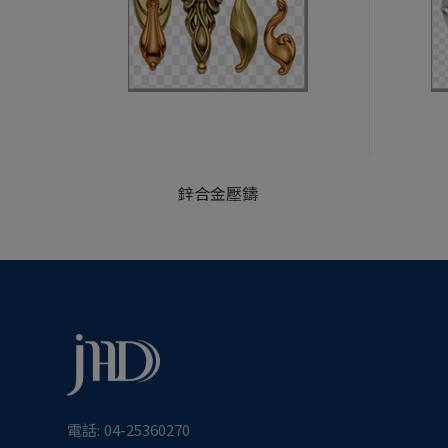
鋅合金壓鑄
電話:
04-25360270