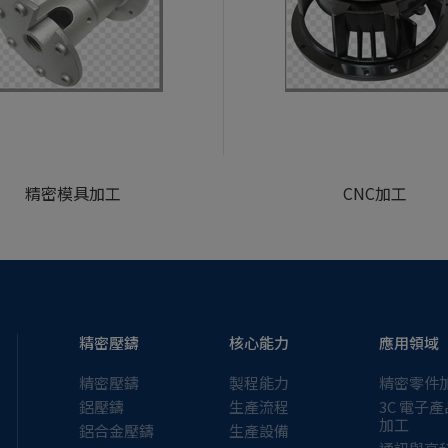
精密模具加工
CNC加工
精密壓鑄
核心能力
應用領域
精密壓鑄
製程能力
精密零件
鋁壓鑄
生產流程
3C 電子
加工
鋁合金壓鑄
生產設備