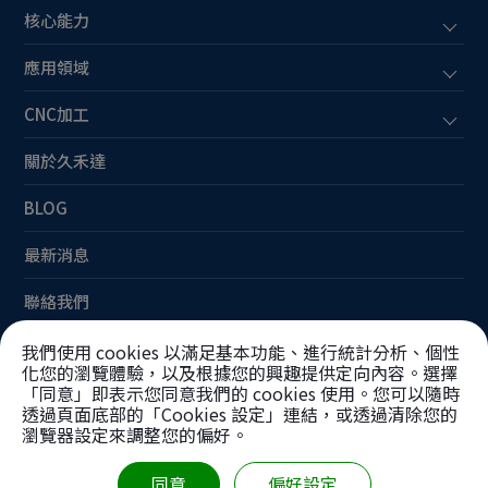
核心能力
應用領域
CNC加工
關於久禾達
BLOG
最新消息
聯絡我們
網站地圖
我們使用 cookies 以滿足基本功能、進行統計分析、個性
化您的瀏覽體驗，以及根據您的興趣提供定向內容。選擇
「同意」即表示您同意我們的 cookies 使用。您可以隨時
透過頁面底部的「Cookies 設定」連結，或透過清除您的
瀏覽器設定來調整您的偏好。
Copyright ©
久禾達工業股份有限公司
同意
偏好設定