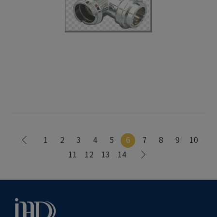
1
2
3
4
5
6
7
8
9
10
11
12
13
14