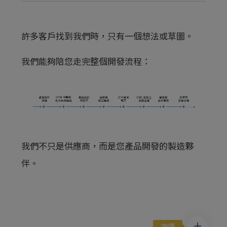
許多客戶找到我們時，只有一個想法或草圖。
我們能夠陪您走完整個開發流程：
我們不只是供應商，而是您產品開發的製造夥
伴。
詢價