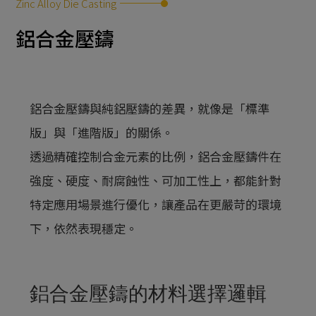
Zinc Alloy Die Casting
鋁壓鑄
鋁合金壓鑄
鋁合金壓鑄
鋅壓鑄
鋁合金壓鑄與純鋁壓鑄的差異，就像是「標準
版」與「進階版」的關係。
鋅合金壓鑄
透過精確控制合金元素的比例，鋁合金壓鑄件在
精密模具加工
強度、硬度、耐腐蝕性、可加工性上，都能針對
特定應用場景進行優化，讓產品在更嚴苛的環境
下，依然表現穩定。
鋁合金壓鑄的材料選擇邏輯