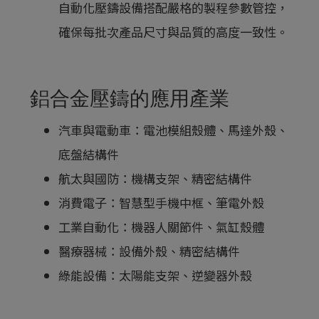
自動化壓鑄設備搭配嚴格的製程參數管控，
確保每批次產品尺寸與品質的高度一致性。
鋁合金壓鑄的應用產業
汽車與電動車：電池模組殼體、馬達外殼、
底盤結構件
航太與國防：機構支架、精密結構件
消費電子：智慧型手機中框、筆電外殼
工業自動化：機器人關節件、氣缸殼體
醫療器械：設備外殼、精密結構件
綠能設備：太陽能支架、逆變器外殼