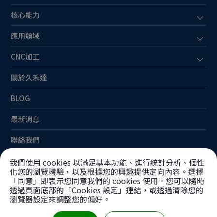
核心能力
應用領域
CNC加工
關於久禾達
BLOG
最新消息
聯絡我們
網站地圖
我們使用 cookies 以滿足基本功能、進行統計分析、個性
化您的瀏覽體驗，以及根據您的興趣提供定向內容。選擇
「同意」即表示您同意我們的 cookies 使用。您可以隨時
透過頁面底部的「Cookies 設定」連結，或透過清除您的
瀏覽器設定來調整您的偏好。
Copyright ©
久禾達工業股份有限公司