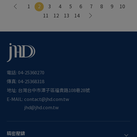
1
2
3
4
5
6
7
8
9
10
11
12
13
14
電話:
04-25360270
傳真:
04-25368318
地址:
台灣
台中市
潭子區
福貴路108巷28號
E-MAIL:
contact@jhd.com.tw
jhd@jhd.com.tw
精密壓鑄