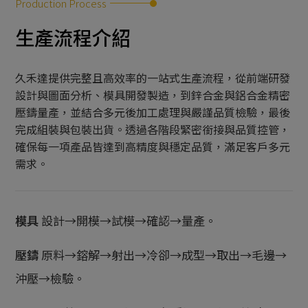
Production Process
生產流程
生產流程介紹
生產設備
久禾達提供完整且高效率的一站式生產流程，從前端研發
設計與圖面分析、模具開發製造，到鋅合金與鋁合金精密
檢驗設備
壓鑄量產，並結合多元後加工處理與嚴謹品質檢驗，最後
完成組裝與包裝出貨。透過各階段緊密銜接與品質控管，
確保每一項產品皆達到高精度與穩定品質，滿足客戶多元
需求。
模具
設計→開模→試模→確認→量產。
壓鑄
原料→鎔解→射出→冷卻→成型→取出→毛邊→
沖壓→檢驗。