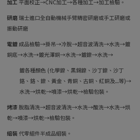
加工
平面校正→CNC加工→各種加工→加工檢驗。
研磨
瑞士進口全自動機械手臂精密研磨或手工研磨或
振動研磨
電鍍
成品檢驗→掛吊→冷脫→超音波清洗→水洗→鍍
銅底→水洗→鍍光澤銅→水洗→鍍鎳→水洗→
鍍各種顏色 (化學鎳、黑錫鎳、沙丁鎳、沙丁
鉻、鉻、鎳、黃金、青銅、古銅、紅銅及...等)→
水洗→烘乾→噴漆→烘乾→檢驗包裝。
烤漆
脫脂清洗→超音波清洗→水洗→酸洗→水洗→烘
乾→噴漆→烘乾→檢驗包裝。
組裝
代零組件半成品組裝。