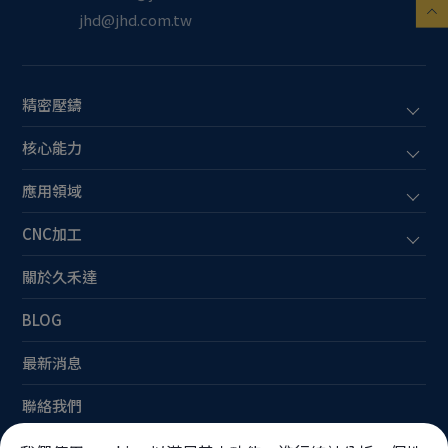
jhd@jhd.com.tw
精密壓鑄
核心能力
應用領域
CNC加工
關於久禾達
BLOG
最新消息
聯絡我們