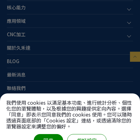
核心能力
應用領域
CNC加工
關於久禾達
BLOG
最新消息
聯絡我們
網站地圖
我們使用 cookies 以滿足基本功能、進行統計分析、個性
化您的瀏覽體驗，以及根據您的興趣提供定向內容。選擇
「同意」即表示您同意我們的 cookies 使用。您可以隨時
透過頁面底部的「Cookies 設定」連結，或透過清除您的
瀏覽器設定來調整您的偏好。
Copyright ©
久禾達工業股份有限公司