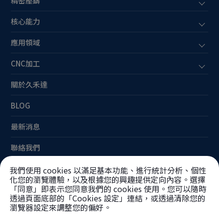
精密壓鑄
核心能力
應用領域
CNC加工
關於久禾達
BLOG
最新消息
聯絡我們
網站地圖
我們使用 cookies 以滿足基本功能、進行統計分析、個性
化您的瀏覽體驗，以及根據您的興趣提供定向內容。選擇
「同意」即表示您同意我們的 cookies 使用。您可以隨時
透過頁面底部的「Cookies 設定」連結，或透過清除您的
瀏覽器設定來調整您的偏好。
Copyright ©
久禾達工業股份有限公司