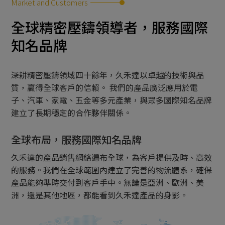
Market and Customers
市場與客戶
全球精密壓鑄領導者，服務國際
知名品牌
深耕精密壓鑄領域四十餘年，久禾達以卓越的技術與品
質，贏得全球客戶的信賴。 我們的產品廣泛應用於電
子、汽車、家電、五金等多元產業，與眾多國際知名品牌
建立了長期穩定的合作夥伴關係。
全球布局，服務國際知名品牌
久禾達的產品銷售網絡遍布全球，為客戶提供及時、高效
的服務。我們在全球範圍內建立了完善的物流體系，確保
產品能夠準時交付到客戶手中。無論是亞洲、歐洲、美
洲，還是其他地區，都能看到久禾達產品的身影。