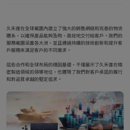
久禾達在全球範圍內建立了強大的銷售網絡和完善的物流
體系，以確保產品能夠及時、高效地交付給客戶。我們的
服務範圍涵蓋各大洲，並且通過持續的技術創新和提升客
戶服務來滿足客戶的不同需求。
這些合作和全球布局的穩固基礎，不僅展示了久禾達在精
密製造領域的領導地位，也體現了我們對客戶承諾的履行
和對品質卓越的堅定追求。